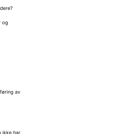
 dere?
r og
føring av
 ikke har