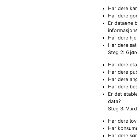
Har dere kar
Har dere god
Er dataene b
informasjons
Har dere hj
Har dere sat
Steg 2: Gjør
Har dere eta
Har dere pub
Har dere an
Har dere bes
Er det etabl
data?
Steg 3: Vurde
Har dere lov
Har konsume
Har dere sør