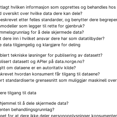
tlagt hvilken informasjon som opprettes og behandles hos
 oversikt over hvilke data dere kan dele?
eskrevet etter felles standarder, og benytter dere begrepe
modeller som legger til rette for gjenbruk?
emmelsgrunnlag for å dele skjermede data?
t dere inn i hvilket ansvar dere har som datatilbyder?
e data tilgjengelig og klargjøre for deling
blert tekniske løsninger for publisering av datasett?
lisert datasett og APIer på data.norge.no?
gitt om dataene er en
autoritativ
kilde?
krevet hvordan konsument får tilgang til dataene?
ert standardiserte grensesnitt som muliggjør maskinell over
re tilgang til data
hjemmel til å dele skjermede data?
nten behandlingsgrunnlag?
get for at dere ikke deler personopplysninger konsumenten