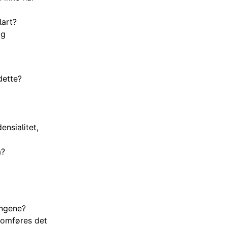
lart?
og
dette?
ensialitet,
a?
ingene?
nomføres det