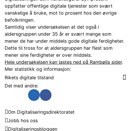
oppfatter offentlige digitale tjenester som svært
vanskelige å bruke, mot to prosent hos den øvrige
befolkningen.
Samtidig viser undersøkelsen at det også i
aldersgruppen under 35 år er svært mange som
mener de har under middels gode digitale ferdigheter.
Dette til tross for at aldersgruppen har flest som
mener sine ferdigheter er over middels.
Hele undersøkelsen kan lastes ned på Rambølls sider
.
Mer statistikk og informasjon:
Rikets digitale tilstand
Del med andre:
Send som e-post
Del på Twitter
Del på Linkedin
Del på Facebook
Digitaliseringsdirektoratet
Om Digitaliseringsdirektoratet
Jobb hos oss
Digitaliseringsbloggen