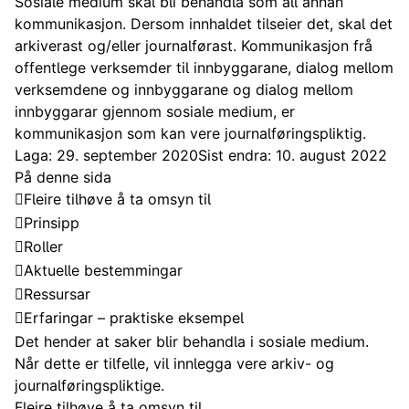
Sosiale medium skal bli behandla som all annan
kommunikasjon. Dersom innhaldet tilseier det, skal det
arkiverast og/eller journalførast. Kommunikasjon frå
offentlege verksemder til innbyggarane, dialog mellom
verksemdene og innbyggarane og dialog mellom
innbyggarar gjennom sosiale medium, er
kommunikasjon som kan vere journalføringspliktig.
Laga: 29. september 2020
Sist endra: 10. august 2022
På denne sida
Fleire tilhøve å ta omsyn til
Prinsipp
Roller
Aktuelle bestemmingar
Ressursar
Erfaringar – praktiske eksempel
Det hender at saker blir behandla i sosiale medium.
Når dette er tilfelle, vil innlegga vere arkiv- og
journalføringspliktige.
Fleire tilhøve å ta omsyn til