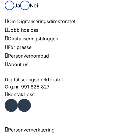
Ja
Nei
Digitaliseringsdirektoratet
Om Digitaliseringsdirektoratet
Jobb hos oss
Digitaliseringsbloggen
For presse
Personvernombud
About us
Kontakt
Digitaliseringsdirektoratet
Org.nr. 991 825 827
Kontakt oss
Faceb
Linke
ook
dIn
Om nettstedet
Personvernerklæring