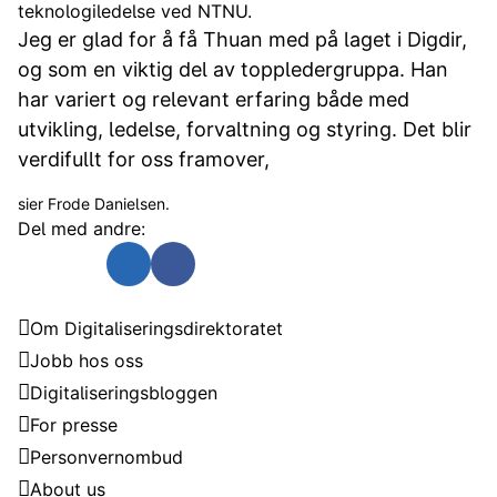
teknologiledelse ved NTNU.
Jeg er glad for å få Thuan med på laget i Digdir,
og som en viktig del av toppledergruppa. Han
har variert og relevant erfaring både med
utvikling, ledelse, forvaltning og styring. Det blir
verdifullt for oss framover,
sier Frode Danielsen.
Del med andre:
Send som e-post
Del på Twitter
Del på Linkedin
Del på Facebook
Digitaliseringsdirektoratet
Om Digitaliseringsdirektoratet
Jobb hos oss
Digitaliseringsbloggen
For presse
Personvernombud
About us