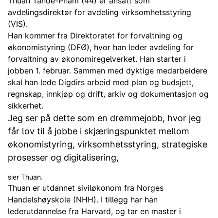
Thuan Tande-Pham (44) er ansatt som
avdelingsdirektør for avdeling virksomhetsstyring
(VIS).
Han kommer fra Direktoratet for forvaltning og
økonomistyring (DFØ), hvor han leder avdeling for
forvaltning av økonomiregelverket. Han starter i
jobben 1. februar. Sammen med dyktige medarbeidere
skal han lede Digdirs arbeid med plan og budsjett,
regnskap, innkjøp og drift, arkiv og dokumentasjon og
sikkerhet.
Jeg ser på dette som en drømmejobb, hvor jeg
får lov til å jobbe i skjæringspunktet mellom
økonomistyring, virksomhetsstyring, strategiske
prosesser og digitalisering,
sier Thuan.
Thuan er utdannet siviløkonom fra Norges
Handelshøyskole (NHH). I tillegg har han
lederutdannelse fra Harvard, og tar en master i