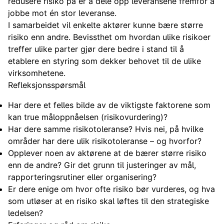
redusere risiko på er å dele opp leveransene fremfor å
jobbe mot én stor leveranse.
I samarbeidet vil enkelte aktører kunne bære større
risiko enn andre. Bevissthet om hvordan ulike risikoer
treffer ulike parter gjør dere bedre i stand til å
etablere en styring som dekker behovet til de ulike
virksomhetene.
Refleksjonsspørsmål
Har dere et felles bilde av de viktigste faktorene som
kan true måloppnåelsen (risikovurdering)?
Har dere samme risikotoleranse? Hvis nei, på hvilke
områder har dere ulik risikotoleranse – og hvorfor?
Opplever noen av aktørene at de bærer større risiko
enn de andre? Gir det grunn til justeringer av mål,
rapporteringsrutiner eller organisering?
Er dere enige om hvor ofte risiko bør vurderes, og hva
som utløser at en risiko skal løftes til den strategiske
ledelsen?