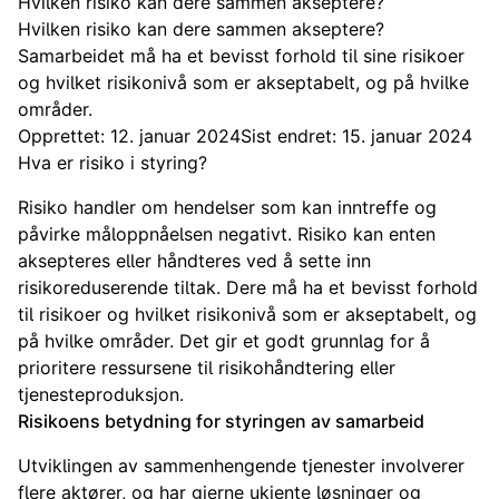
Hvilken risiko kan dere sammen akseptere?
Hvilken risiko kan dere sammen akseptere?
Samarbeidet må ha et bevisst forhold til sine risikoer
og hvilket risikonivå som er akseptabelt, og på hvilke
områder.
Opprettet: 12. januar 2024
Sist endret: 15. januar 2024
Hva er risiko i styring?
Risiko handler om hendelser som kan inntreffe og
påvirke måloppnåelsen negativt. Risiko kan enten
aksepteres eller håndteres ved å sette inn
risikoreduserende tiltak. Dere må ha et bevisst forhold
til risikoer og hvilket risikonivå som er akseptabelt, og
på hvilke områder. Det gir et godt grunnlag for å
prioritere ressursene til risikohåndtering eller
tjenesteproduksjon.
Risikoens betydning for styringen av samarbeid
Utviklingen av sammenhengende tjenester involverer
flere aktører, og har gjerne ukjente løsninger og