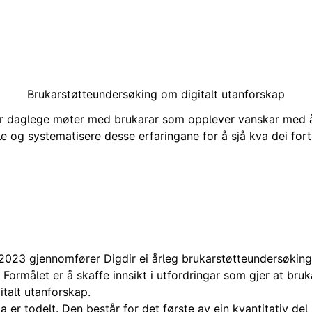
Brukarstøtteundersøking om digitalt utanforskap
ar daglege møter med brukarar som opplever vanskar med å
le og systematisere desse erfaringane for å sjå kva dei fort
023 gjennomfører Digdir ei
årleg
brukarstøtteundersøking 
. Formålet er å skaffe innsikt i
utfordringar
som
gjer
at
bruk
italt
utanforskap
.
 er todelt. Den består for det første av
ein
kvantitativ del