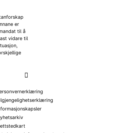
utanforskap
nnane er
 mandat til å
st vidare til
ituasjon,
rskjellige
 nettstedet
ersonvernerklæring
ilgjengelighetserklæring
nformasjonskapsler
yhetsarkiv
ettstedkart