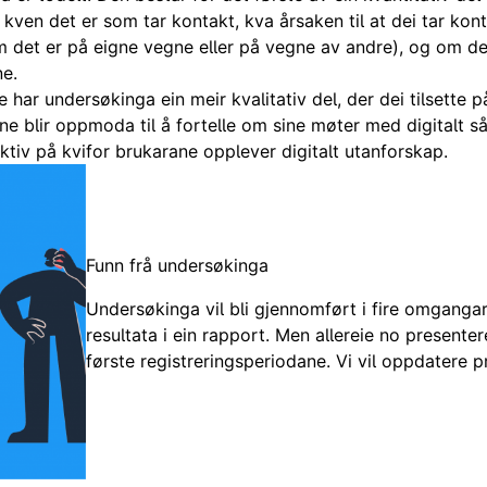
kven det er som tar kontakt, kva årsaken til at
dei
tar kont
m det er på eigne vegne eller på vegne av andre), og om
de
ne.
re har undersøkinga
ein
meir
kvalitativ del, der
dei
tilsette p
ene
blir
oppmoda
til å fortelle om sine møter med digitalt s
ktiv på
kvifor
brukarane
opplever digitalt
utanforskap
.
Funn frå undersøkinga
Undersøkinga vil bli gjennomført i fire omgangar i
resultata i ein rapport. Men allereie no presenter
første registreringsperiodane. Vi vil oppdatere p