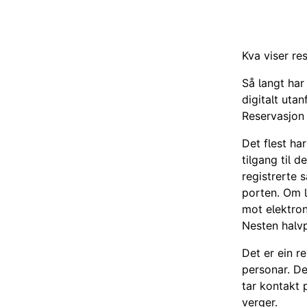
Kva viser res
Så langt har
digitalt utan
Reservasjon
Det flest ha
tilgang til d
registrerte 
porten. Om l
mot elektro
Nesten halvp
Det er ein r
personar. D
tar kontakt 
verger.