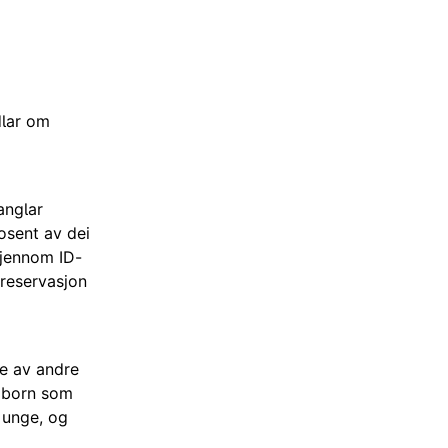
dlar om
anglar
rosent av dei
gjennom ID-
 reservasjon
ne av andre
e born som
 unge, og