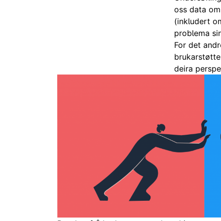
oss data om 
(inkludert o
problema si
For det and
brukarstøtt
deira
perspe