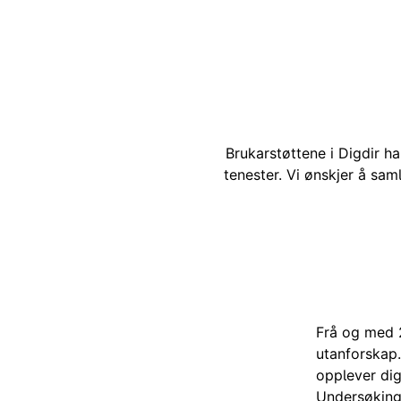
Brukarstøttene i Digdir h
tenester. Vi ønskjer å sam
Frå
og med 2
utanforskap
opplever dig
Undersøkinga