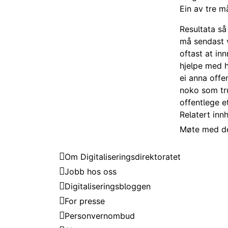
Ein av tre m
Resultata så
må sendast 
oftast at inn
hjelpe med h
ei anna offen
noko som tru
offentlege et
Relatert inn
Møte med de
Digitaliseringsdirektoratet
Om Digitaliseringsdirektoratet
Jobb hos oss
Digitaliseringsbloggen
For presse
Personvernombud