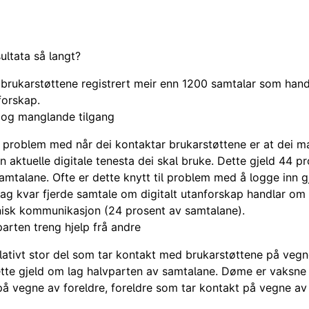
ultata så langt?
 brukarstøttene registrert meir enn 1200 samtalar som han
forskap.
 og manglande tilgang
r problem med når dei kontaktar brukarstøttene er at dei m
en aktuelle digitale tenesta dei skal bruke. Dette gjeld 44 p
samtalane. Ofte er dette knytt til problem med å logge inn 
ag kvar fjerde samtale om digitalt utanforskap handlar om
nisk kommunikasjon (24 prosent av samtalane).
arten treng hjelp frå andre
elativt stor del som tar kontakt med brukarstøttene på veg
ette gjeld om lag halvparten av samtalane. Døme er vaksn
på vegne av foreldre, foreldre som tar kontakt på vegne av