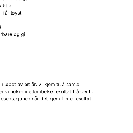
akt er
i
får løyst
å
årbare og gi
 løpet av eit år. Vi kjem til å samle
er vi nokre mellombelse resultat frå dei to
resentasjonen når det kjem fleire resultat.