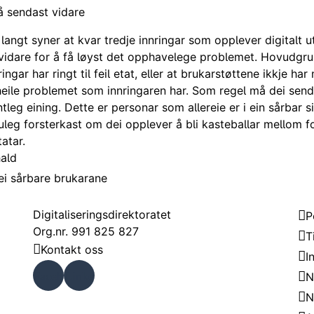
å sendast vidare
 langt syner at kvar tredje innringar som opplever digitalt 
vidare for å få løyst det opphavelege problemet. Hovudgru
ringar har ringt til feil etat, eller at brukarstøttene ikkje har
eile problemet som innringaren har. Som regel må dei senda
tleg eining. Dette er personar som allereie er i ein sårbar s
leg forsterkast om dei opplever å bli kasteballar mellom fo
atar.
hald
i sårbare brukarane
Kontakt
Om
Digitaliseringsdirektoratet
P
Org.nr. 991 825 827
T
Kontakt oss
I
Faceb
Linke
N
N
ook
dIn