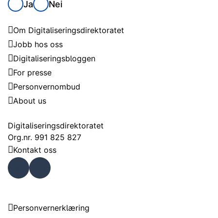
Ja
Nei
Digitaliseringsdirektoratet
Om Digitaliseringsdirektoratet
Jobb hos oss
Digitaliseringsbloggen
For presse
Personvernombud
About us
Kontakt
Digitaliseringsdirektoratet
Org.nr. 991 825 827
Kontakt oss
Faceb
Linke
ook
dIn
Om nettstedet
Personvernerklæring