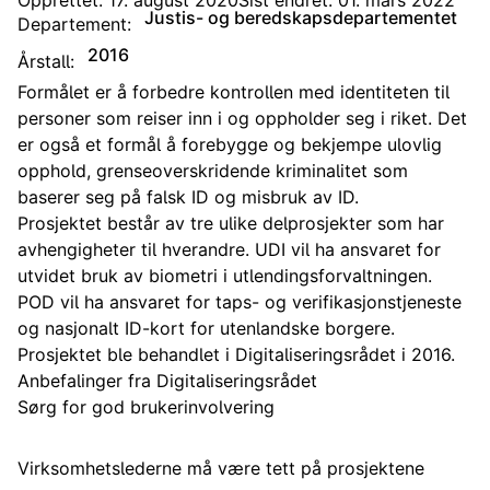
Opprettet: 17. august 2020
Sist endret: 01. mars 2022
Justis- og beredskapsdepartementet
Departement:
2016
Årstall:
Formålet er å forbedre kontrollen med identiteten til
personer som reiser inn i og oppholder seg i riket. Det
er også et formål å forebygge og bekjempe ulovlig
opphold, grenseoverskridende kriminalitet som
baserer seg på falsk ID og misbruk av ID.
Prosjektet består av tre ulike delprosjekter som har
avhengigheter til hverandre. UDI vil ha ansvaret for
utvidet bruk av biometri i utlendingsforvaltningen.
POD vil ha ansvaret for taps- og verifikasjonstjeneste
og nasjonalt ID-kort for utenlandske borgere.
Prosjektet ble behandlet i Digitaliseringsrådet i 2016.
Anbefalinger fra Digitaliseringsrådet
Sørg for god brukerinvolvering
Virksomhetslederne må være tett på prosjektene