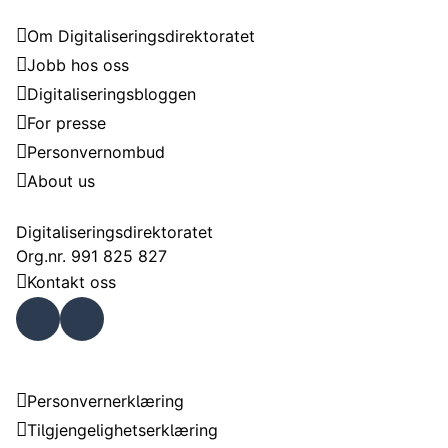
Digitaliseringsdirektoratet
Om Digitaliseringsdirektoratet
Jobb hos oss
Digitaliseringsbloggen
For presse
Personvernombud
About us
Kontakt
Digitaliseringsdirektoratet
Org.nr. 991 825 827
Kontakt oss
Faceb
Linke
ook
dIn
Om nettstedet
Personvernerklæring
Tilgjengelighetserklæring