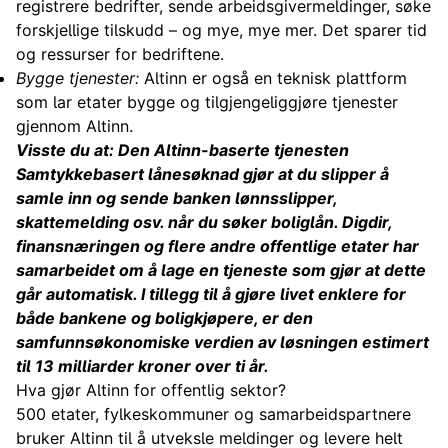
registrere bedrifter, sende arbeidsgivermeldinger, søke
forskjellige tilskudd – og mye, mye mer. Det sparer tid
og ressurser for bedriftene.
Bygge tjenester:
Altinn er også en teknisk plattform
som lar etater bygge og tilgjengeliggjøre tjenester
gjennom Altinn.
Visste du at: Den Altinn-baserte tjenesten
Samtykkebasert lånesøknad gjør at du slipper å
samle inn og sende banken lønnsslipper,
skattemelding osv. når du søker boliglån. Digdir,
finansnæringen og flere andre offentlige etater har
samarbeidet om å lage en tjeneste som gjør at dette
går automatisk. I tillegg til å gjøre livet enklere for
både bankene og boligkjøpere, er den
samfunnsøkonomiske verdien av løsningen estimert
til 13 milliarder kroner over ti år.
Hva gjør Altinn for offentlig sektor?
500 etater, fylkeskommuner og samarbeidspartnere
bruker Altinn til å utveksle meldinger og levere helt