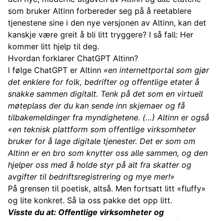
som bruker Altinn forbereder seg på å reetablere
tjenestene sine i den nye versjonen av Altinn, kan det
kanskje være greit å bli litt tryggere? I så fall: Her
kommer litt hjelp til deg.
Hvordan forklarer ChatGPT Altinn?
I følge ChatGPT er Altinn
«en internettportal som gjør
det enklere for folk, bedrifter og offentlige etater å
snakke sammen digitalt. Tenk på det som en virtuell
møteplass der du kan sende inn skjemaer og få
tilbakemeldinger fra myndighetene. (…) Altinn er også
«en teknisk plattform som offentlige virksomheter
bruker for å lage digitale tjenester. Det er som om
Altinn er en bro som knytter oss alle sammen, og den
hjelper oss med å holde styr på alt fra skatter og
avgifter til bedriftsregistrering og mye mer!»
På grensen til poetisk, altså. Men fortsatt litt «fluffy»
og lite konkret. Så la oss pakke det opp litt.
Visste du at: Offentlige virksomheter og