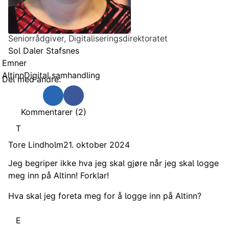
Seniorrådgiver, Digitaliseringsdirektoratet
Sol Daler Stafsnes
Emner
Altinn
Digital samhandling
Del med andre:
Send som e-post
Del på Twitter
Del på Linkedin
Del på Facebook
Kommentarer (2)
T
Tore Lindholm
21. oktober 2024
Jeg begriper ikke hva jeg skal gjøre når jeg skal logge
meg inn på Altinn! Forklar!
Hva skal jeg foreta meg for å logge inn på Altinn?
Som svar på
Jeg begriper ikke hva jeg…
av
Tore Lindhol
E