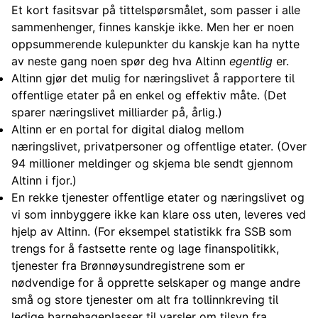
Et kort fasitsvar på tittelspørsmålet, som passer i alle
sammenhenger, finnes kanskje ikke. Men her er noen
oppsummerende kulepunkter du kanskje kan ha nytte
av neste gang noen spør deg hva Altinn
egentlig
er.
Altinn gjør det mulig for næringslivet å rapportere til
offentlige etater på en enkel og effektiv måte. (Det
sparer næringslivet milliarder på, årlig.)
Altinn er en portal for digital dialog mellom
næringslivet, privatpersoner og offentlige etater. (Over
94 millioner meldinger og skjema ble sendt gjennom
Altinn i fjor.)
En rekke tjenester offentlige etater og næringslivet og
vi som innbyggere ikke kan klare oss uten, leveres ved
hjelp av Altinn. (For eksempel statistikk fra SSB som
trengs for å fastsette rente og lage finanspolitikk,
tjenester fra Brønnøysundregistrene som er
nødvendige for å opprette selskaper og mange andre
små og store tjenester om alt fra tollinnkreving til
ledige barnehageplasser til varsler om tilsyn fra