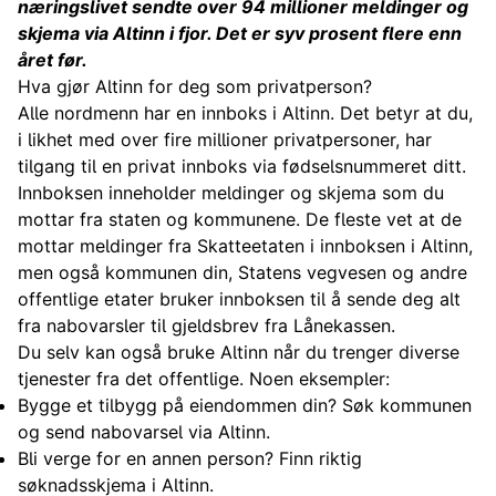
næringslivet sendte over 94 millioner meldinger og
skjema via Altinn i fjor. Det er syv prosent flere enn
året før.
Hva gjør Altinn for deg som privatperson?
Alle nordmenn har en innboks i Altinn. Det betyr at du,
i likhet med over fire millioner privatpersoner, har
tilgang til en privat innboks via fødselsnummeret ditt.
Innboksen inneholder meldinger og skjema som du
mottar fra staten og kommunene. De fleste vet at de
mottar meldinger fra Skatteetaten i innboksen i Altinn,
men også kommunen din, Statens vegvesen og andre
offentlige etater bruker innboksen til å sende deg alt
fra nabovarsler til gjeldsbrev fra Lånekassen.
Du selv kan også bruke Altinn når du trenger diverse
tjenester fra det offentlige. Noen eksempler:
Bygge et tilbygg på eiendommen din? Søk kommunen
og send nabovarsel via Altinn.
Bli verge for en annen person?
Finn riktig
søknadsskjema i Altinn.