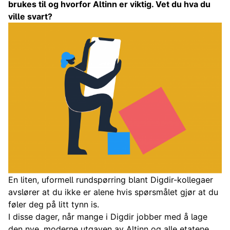
brukes til og hvorfor Altinn er viktig. Vet du hva du
ville svart?
En liten, uformell rundspørring blant Digdir-kollegaer
avslører at du ikke er alene hvis spørsmålet gjør at du
føler deg på litt tynn is.
I disse dager, når mange i Digdir jobber med å lage
den nye, moderne utgaven av Altinn og alle etatene