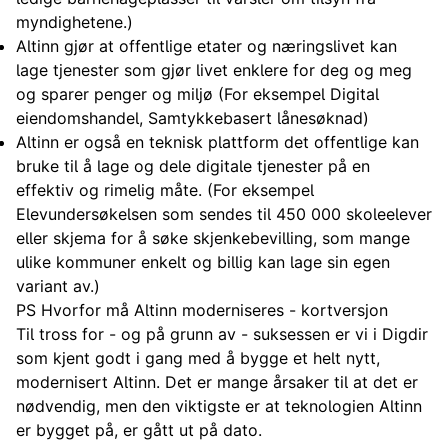
myndighetene.)
Altinn gjør at offentlige etater og næringslivet kan
lage tjenester som gjør livet enklere for deg og meg
og sparer penger og miljø (For eksempel Digital
eiendomshandel, Samtykkebasert lånesøknad)
Altinn er også en teknisk plattform det offentlige kan
bruke til å lage og dele digitale tjenester på en
effektiv og rimelig måte. (For eksempel
Elevundersøkelsen som sendes til 450 000 skoleelever
eller skjema for å søke skjenkebevilling, som mange
ulike kommuner enkelt og billig kan lage sin egen
variant av.)
PS Hvorfor må Altinn moderniseres - kortversjon
Til tross for - og på grunn av - suksessen er vi i Digdir
som kjent godt i gang med å bygge et helt nytt,
modernisert Altinn. Det er mange årsaker til at det er
nødvendig, men den viktigste er at teknologien Altinn
er bygget på, er gått ut på dato.