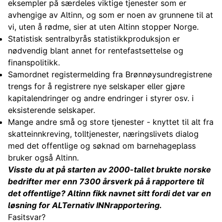
eksempler på særdeles viktige tjenester som er
avhengige av Altinn, og som er noen av grunnene til at
vi, uten å rødme, sier at uten Altinn stopper Norge.
Statistisk sentralbyrås statistikkproduksjon er
nødvendig blant annet for rentefastsettelse og
finanspolitikk.
Samordnet registermelding fra Brønnøysundregistrene
trengs for å registrere nye selskaper eller gjøre
kapitalendringer og andre endringer i styrer osv. i
eksisterende selskaper.
Mange andre små og store tjenester - knyttet til alt fra
skatteinnkreving, tolltjenester, næringslivets dialog
med det offentlige og søknad om barnehageplass
bruker også Altinn.
Visste du at på starten av 2000-tallet brukte norske
bedrifter mer enn 7300 årsverk på å rapportere til
det offentlige? Altinn fikk navnet sitt fordi det var en
løsning for ALTernativ INNrapportering.
Fasitsvar?