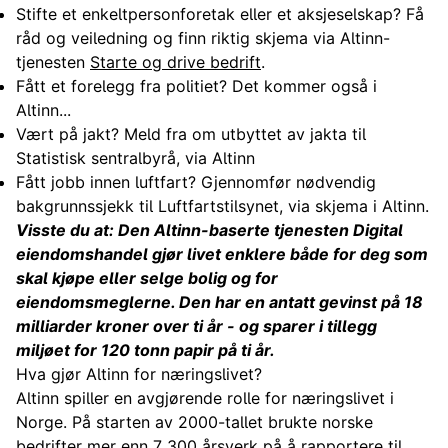
Stifte et enkeltpersonforetak eller et aksjeselskap? Få
råd og veiledning og finn riktig skjema via Altinn-
tjenesten
Starte og drive bedrift
.
Fått et forelegg fra politiet? Det kommer også i
Altinn...
Vært på jakt? Meld fra om utbyttet av jakta til
Statistisk sentralbyrå, via Altinn
Fått jobb innen luftfart? Gjennomfør nødvendig
bakgrunnssjekk til Luftfartstilsynet, via skjema i Altinn.
Visste du at: Den Altinn-baserte tjenesten Digital
eiendomshandel gjør livet enklere både for deg som
skal kjøpe eller selge bolig og for
eiendomsmeglerne. Den har en antatt gevinst på 18
milliarder kroner over ti år - og sparer i tillegg
miljøet for 120 tonn papir på ti år.
Hva gjør Altinn for næringslivet?
Altinn spiller en avgjørende rolle for næringslivet i
Norge. På starten av 2000-tallet brukte norske
bedrifter mer enn 7 300 årsverk på å rapportere til