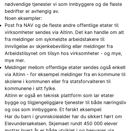
nødvendige tjenester vi som innbyggere og de fleste
bedrifter er avhengig av.
Noen eksempler:
Post fra NAV og de fleste andre offentlige etater til
virksomheter sendes via Altinn. Det kan handle om alt
fra meldinger om sykmeldte arbeidstakere til
innvilgelse av skjenkebevilling eller meldinger fra
Arbeidstilsynet om tilsyn hos virksomheter - og mye,
mye mer.
Meldinger mellom offentlige etater sendes også enkelt
via Altinn - for eksempel meldinger fra en kommune til
skolene i kommunen eller fra statsforvalteren til
kommunene i sitt fylke.
Altinn er også en teknisk plattform som lar etater
bygge og tilgjengeliggjøre tjenester til både næringsliv
og oss som innbyggere. Et ferskt eksempel:
Har du barn i grunnskolealder har du sikkert hørt om
Elevundersøkelsen. Skjemaet rundt 450 000 elever
mottar hvert år er både utviklet i og besvares via