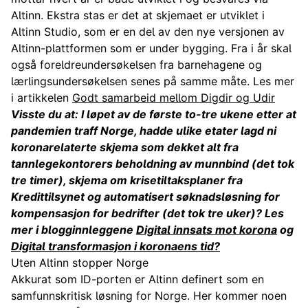
Altinn. Ekstra stas er det at skjemaet er utviklet i
Altinn Studio, som er en del av den nye versjonen av
Altinn-plattformen som er under bygging. Fra i år skal
også foreldreundersøkelsen fra barnehagene og
lærlingsundersøkelsen senes på samme måte. Les mer
i artikkelen
Godt samarbeid mellom Digdir og Udir
Visste du at: I løpet av de første to-tre ukene etter at
pandemien traff Norge, hadde ulike etater lagd ni
koronarelaterte skjema som dekket alt fra
tannlegekontorers beholdning av munnbind (det tok
tre timer), skjema om krisetiltaksplaner fra
Kredittilsynet og automatisert søknadsløsning for
kompensasjon for bedrifter (det tok tre uker)? Les
mer i blogginnleggene
Digital innsats mot korona
og
Digital transformasjon i koronaens tid?
Uten Altinn stopper Norge
Akkurat som ID-porten er Altinn definert som en
samfunnskritisk løsning for Norge. Her kommer noen